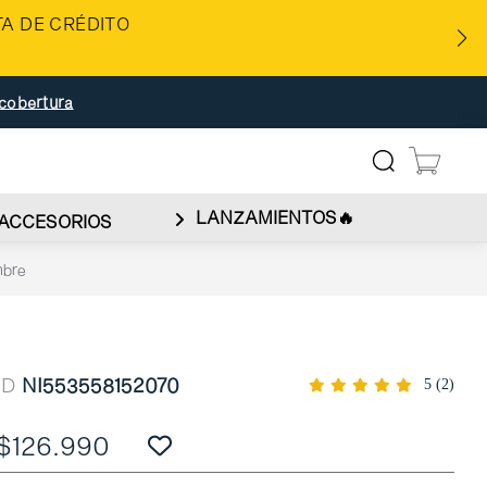
A DE CRÉDITO
cobertura
LANZAMIENTOS🔥
ACCESORIOS
mbre
ID
NI553558152070
5
(2)
$126.990