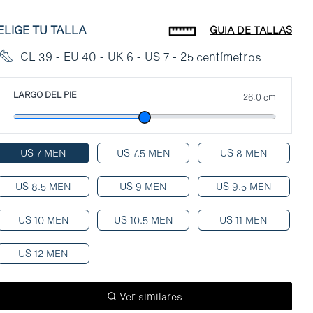
ELIGE TU TALLA
GUIA DE TALLAS
CL 39 - EU 40 - UK 6 - US 7 - 25 centímetros
LARGO DEL PIE
26.0 cm
US 7 MEN
US 7.5 MEN
US 8 MEN
US 8.5 MEN
US 9 MEN
US 9.5 MEN
US 10 MEN
US 10.5 MEN
US 11 MEN
US 12 MEN
Ver similares