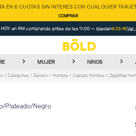
A EN 6 CUOTAS SIN INTERÉS CON CUALQUIER TARJET
COMPRAR
 HOY en RM comprando antes de las 11:00 — quedan
8:23:45
Ver 
RE
MUJER
NIÑOS
io
Categories
Genero
Hombre
Calzado Hombre
Zapatillas Ho
co/Plateado/Negro