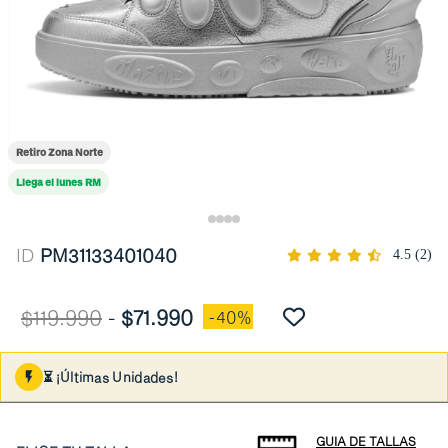
Retiro Zona Norte
Llega el lunes RM
ID
PM31133401040
4.5
(2)
$119.990
-
$71.990
-40%
⏳ ¡Últimas Unidades!
GUIA DE TALLAS