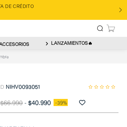
A DE CRÉDITO
LANZAMIENTOS🔥
ACCESORIOS
ombre
ID
NIHV0093051
$66.990
-
$40.990
-39%