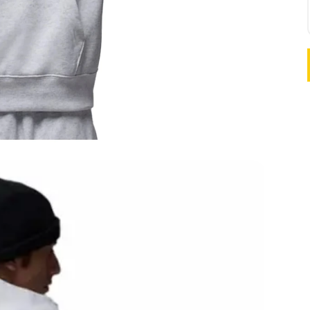
Retiro 
Llega h