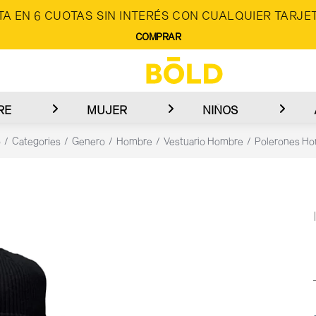
A EN 6 CUOTAS SIN INTERÉS CON CUALQUIER TARJET
COMPRAR
RE
MUJER
NIÑOS
o
Categories
Genero
Hombre
Vestuario Hombre
Polerones H