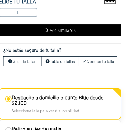
ELIGE TU TALLA
L
Ver similares
¿No estás seguro de tu talla?
Guía de tallas
Tabla de tallas
Conoce tu talla
Despacho a domicilio o punto Blue desde
$2.100
Seleccionar talla para ver disponibilidad
Retiro en tienda gratis