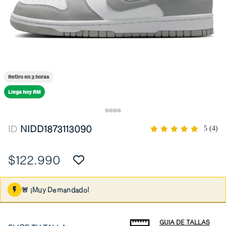
Retiro en 3 horas
Llega hoy RM
ID
NIDD1873113090
5
(4)
$122.990
🚨 ¡Muy Demandado!
GUIA DE TALLAS