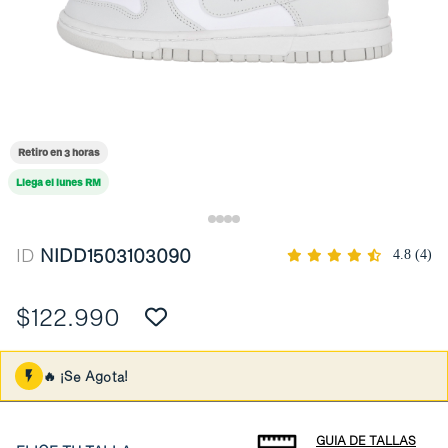
Retiro en 3 horas
Llega el lunes RM
ID
NIDD1503103090
4.8
(4)
$122.990
🔥 ¡Se Agota!
GUIA DE TALLAS