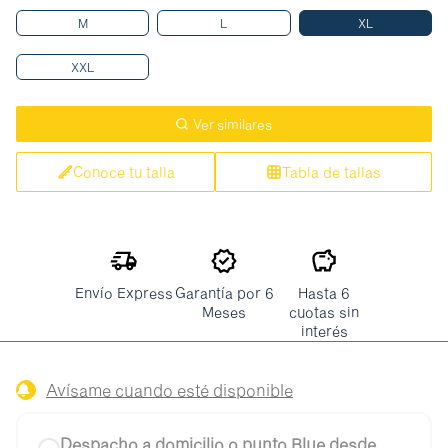
M
L
XL
XXL
Ver similares
Conoce tu talla
Tabla de tallas
Envío Express
Garantía por 6
Hasta 6
Meses
cuotas sin
interés
Avísame cuando esté disponible
Despacho a domicilio o punto Blue desde