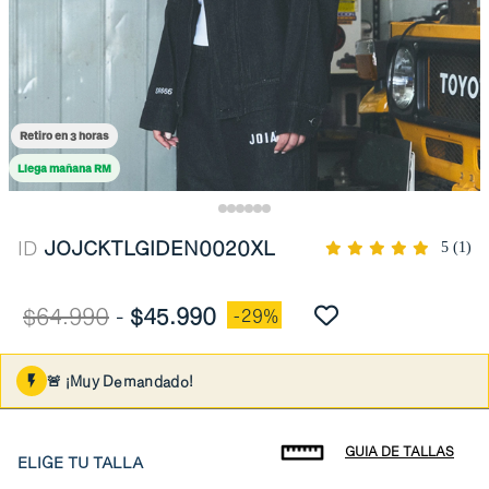
Retiro en 3 horas
Llega mañana RM
ID
JOJCKTLGIDEN0020XL
5
(1)
$64.990
-
$45.990
-29%
🚨 ¡Muy Demandado!
GUIA DE TALLAS
ELIGE TU TALLA