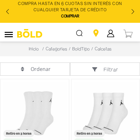
COMPRA HASTA EN 6 CUOTAS SIN INTERÉS CON
CUALQUIER TARJETA DE CRÉDITO
COMPRAR
Inicio
Categories
BoldTipo
Calcetas
Ordenar
Filtrar
Retiro en 3 horas
Retiro en 3 horas