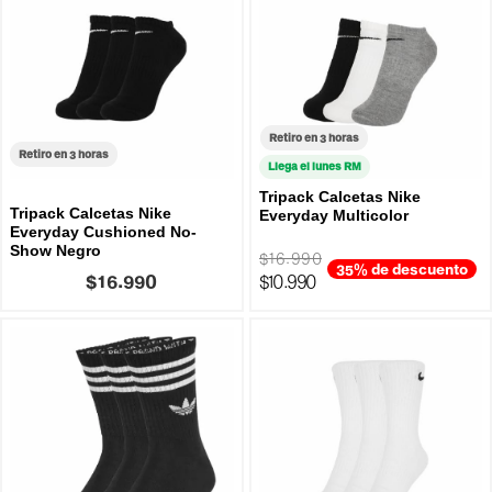
Retiro en 3 horas
Retiro en 3 horas
Llega el lunes RM
Tripack Calcetas Nike
Tripack Calcetas Nike
Everyday Multicolor
Everyday Cushioned No-
Show Negro
$16.990
35% de descuento
$16.990
$10.990