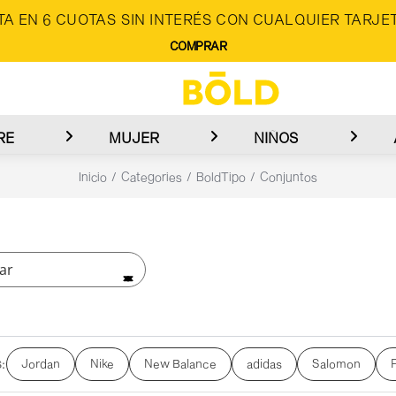
A EN 6 CUOTAS SIN INTERÉS CON CUALQUIER TARJET
COMPRAR
RE
MUJER
NIÑOS
Inicio
Categories
BoldTipo
Conjuntos
ar
Jordan
Nike
New Balance
adidas
Salomon
: