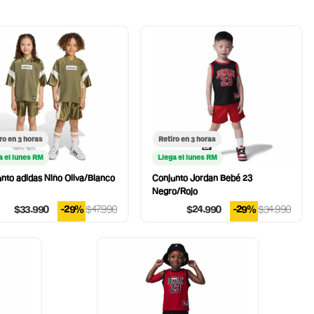
ro en 3 horas
Retiro en 3 horas
a el lunes RM
Llega el lunes RM
nto adidas Niño Oliva/Blanco
Conjunto Jordan Bebé 23
Negro/Rojo
$33.990
-29%
$47.990
$24.990
-29%
$34.990