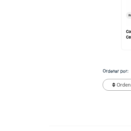
R
Co
Ce
Ordenar por:
Orden