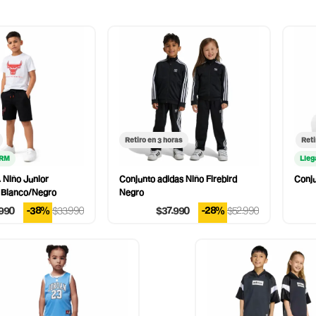
Retiro en 3 horas
Reti
 RM
Lleg
 Niño Junior
Conjunto adidas Niño Firebird
Conju
s Blanco/Negro
Negro
990
-38%
$33.990
$37.990
-28%
$52.990