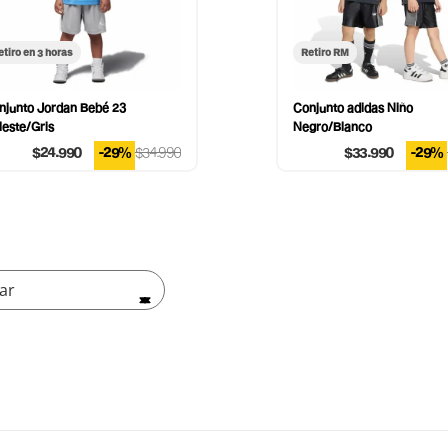
etiro en 3 horas
Retiro RM
njunto Jordan Bebé 23
Conjunto adidas Niño
leste/Gris
Negro/Blanco
$24.990
-29%
$34.990
$33.990
-29%
ar