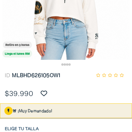
Retiro en 3 horas
Llega el lunes RM
ID
MLBHD626105OW1
$39.990
🚨 ¡Muy Demandado!
ELIGE TU TALLA