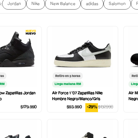
Jordan
Nike
New Balance
adidas
Salomon
:
ras
Retiro en 3 horas
Reti
 RM
Llega mañana RM
Lleg
ow Zapatillas Jordan
Air Force 1 '07 Zapatillas Nike
Air M
o
Hombre Negro/Blanco/Gris
Negr
$179.990
$93.990
-29%
$132.990