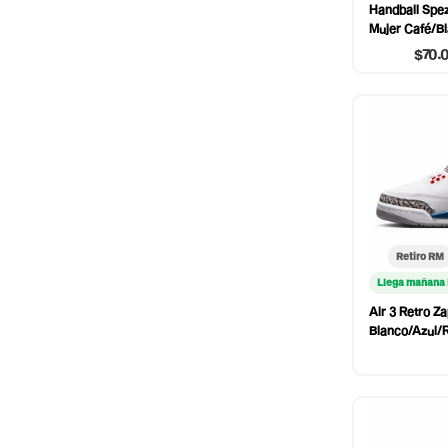
Handball Spezi
Mujer Café/B
$70.
Retiro RM
Llega mañana
Air 3 Retro Za
Blanco/Azul/