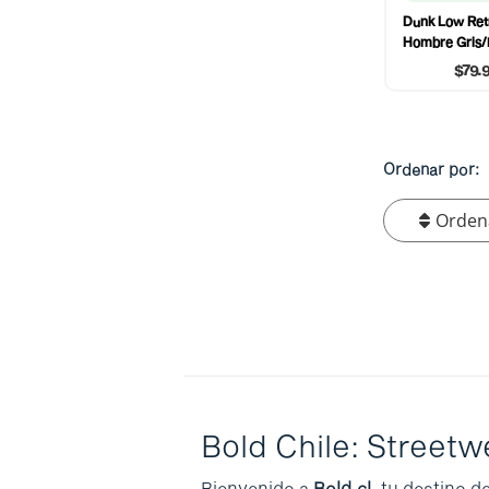
Dunk Low Retr
Hombre Gris/
$79.
Ordenar por:
Orden
Bold Chile: Street
Bienvenido a
Bold.cl
, tu destino d