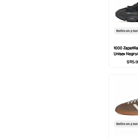
Retiro en 3 ho
1000 Zapatill
Unisex Negro/
$115.
Retiro en 3 ho