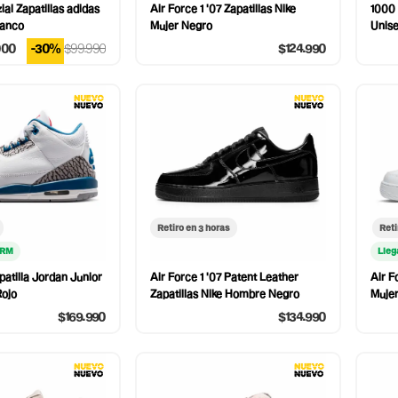
al Zapatillas adidas
Air Force 1 '07 Zapatillas Nike
1000 
lanco
Mujer Negro
Unise
000
-30%
$99.990
$124.990
Retiro en 3 horas
Reti
 RM
Lleg
patilla Jordan Junior
Air Force 1 '07 Patent Leather
Air F
Rojo
Zapatillas Nike Hombre Negro
Mujer
$169.990
$134.990