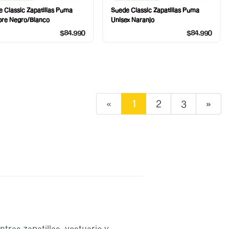
 Classic Zapatillas Puma
Suede Classic Zapatillas Puma
re Negro/Blanco
Unisex Naranjo
$84.990
$84.990
«
1
2
3
»
ntras zapatillas, vestuario y