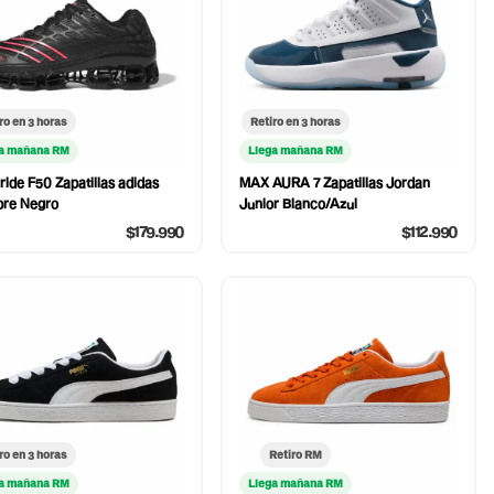
ro en 3 horas
Retiro en 3 horas
a mañana RM
Llega mañana RM
ide F50 Zapatillas adidas
MAX AURA 7 Zapatillas Jordan
re Negro
Junior Blanco/Azul
$179.990
$112.990
ro en 3 horas
Retiro RM
a mañana RM
Llega mañana RM