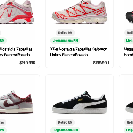
Retiro RM
Reti
 RM
Llega mañana RM
Lleg
Nostalgia Zapatillas
XT-6 Nostalgia Zapatillas Salomon
Megar
ex Blanco/Rosado
Unisex Blanco/Rosado
Homb
$149.990
$199.990
ras
Retiro RM
Reti
 RM
Llega mañana RM
Lleg