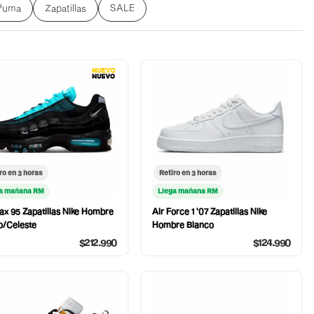
Puma
Zapatillas
SALE
ro en 3 horas
Retiro en 3 horas
a mañana RM
Llega mañana RM
ax 95 Zapatillas Nike Hombre
Air Force 1 '07 Zapatillas Nike
o/Celeste
Hombre Blanco
$212.990
$124.990