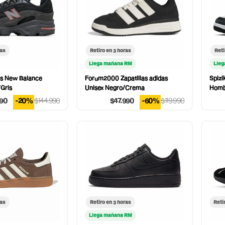
ras
Retiro en 3 horas
Reti
Llega mañana RM
Lleg
as New Balance
Forum2000 Zapatillas adidas
Spizi
Gris
Unisex Negro/Crema
Homb
990
-20%
$144.990
$47.990
-60%
$119.990
ras
Retiro en 3 horas
Reti
Llega mañana RM