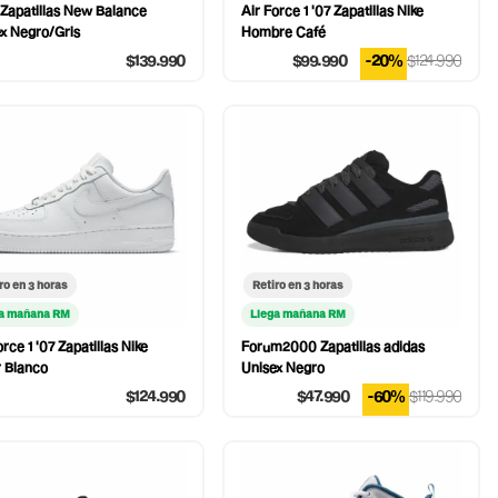
Zapatillas New Balance
Air Force 1 '07 Zapatillas Nike
x Negro/Gris
Hombre Café
$139.990
$99.990
-20%
$124.990
ro en 3 horas
Retiro en 3 horas
a mañana RM
Llega mañana RM
orce 1 '07 Zapatillas Nike
Forum2000 Zapatillas adidas
 Blanco
Unisex Negro
$124.990
$47.990
-60%
$119.990