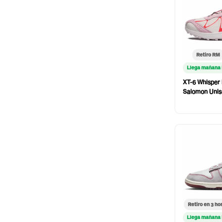
Retiro RM
Llega mañana
XT-6 Whisper 
Salomon Unis
Retiro en 3 ho
Llega mañana