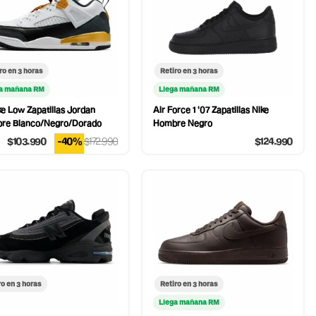
ro en 3 horas
Retiro en 3 horas
a mañana RM
Llega mañana RM
ke Low Zapatillas Jordan
Air Force 1 '07 Zapatillas Nike
re Blanco/Negro/Dorado
Hombre Negro
$103.990
-40%
$172.990
$124.990
ro en 3 horas
Retiro en 3 horas
Llega mañana RM