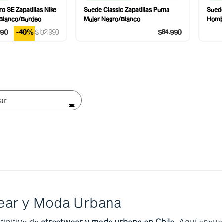
o SE Zapatillas Nike
Suede Classic Zapatillas Puma
Suede
Blanco/Burdeo
Mujer Negro/Blanco
Homb
990
-40%
$132.990
$84.990
ar
wear y Moda Urbana
efinitivo de
streetwear y moda urbana en Chile
. Aquí encue