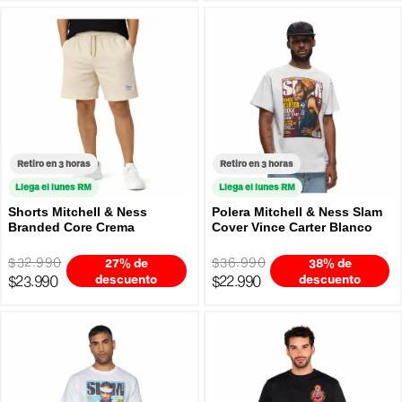
Retiro en 3 horas
Retiro en 3 horas
Llega el lunes RM
Llega el lunes RM
Shorts Mitchell & Ness
Polera Mitchell & Ness Slam
Branded Core Crema
Cover Vince Carter Blanco
$32.990
$36.990
27% de
38% de
$23.990
descuento
$22.990
descuento