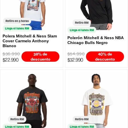
Retiro en 3 horas
Retiro RM
Llega el lunes RM
Llega el lunes RM
Polera Mitchell & Ness Slam
Polerón Mitchell & Ness NBA
Cover Carmelo Anthony
Chicago Bulls Negro
Blanco
$36.990
$54.990
38% de
40% de
$22.990
descuento
$32.990
descuento
Retiro RM
Retiro RM
Llega el lunes RM
Llega el lunes RM