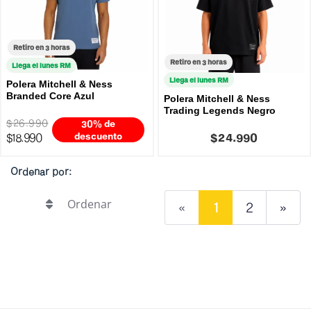
Retiro en 3 horas
Retiro en 3 horas
Llega el lunes RM
Llega el lunes RM
Polera Mitchell & Ness
Branded Core Azul
Polera Mitchell & Ness
Trading Legends Negro
$26.990
30% de
$18.990
descuento
$24.990
Ordenar por:
Ordenar
«
1
2
»