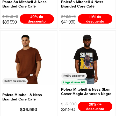
Pantalón Mitchell & Ness
Polerón Mitchell & Ness
Branded Core Café
Branded Core Café
$49.990
$52.990
20% de
19% de
$39.990
descuento
$42.990
descuento
Retiro en 3 horas
Retiro en 3 horas
Llega el lunes RM
Polera Mitchell & Ness Slam
Cover Magic Johnson Negro
Polera Mitchell & Ness
Branded Core Café
$36.990
30% de
$26.990
$25.990
descuento