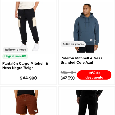
Retiro en 3 horas
Retiro en 3 horas
Llega el lunes RM
Polerón Mitchell & Ness
Branded Core Azul
Pantalón Cargo Mitchell &
Ness Negro/Beige
$52.990
19% de
$44.990
$42.990
descuento