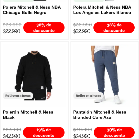
Polera Mitchell & Ness NBA
Polera Mitchell & Ness NBA
Chicago Bulls Negro
Los Angeles Lakers Blanco
$36.990
$36.990
38% de
38% de
$22.990
descuento
$22.990
descuento
Retiro en 3 horas
Retiro en 3 horas
Polerón Mitchell & Ness
Pantalón Mitchell & Ness
Black
Branded Core Azul
$52.990
$49.990
19% de
30% de
$42.990
descuento
$34.990
descuento