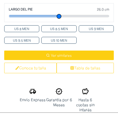
LARGO DEL PIE
26.0 cm
US 8 MEN
US 8.5 MEN
US 9 MEN
US 9.5 MEN
US 10 MEN
Ver similares
Conoce tu talla
Tabla de tallas
Envío Express
Garantía por 6
Hasta 6
Meses
cuotas sin
interés