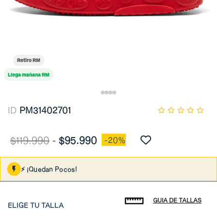
Retiro RM
Llega mañana RM
ID
PM31402701
$119.990
-
$95.990
-20%
⚡ ¡Quedan Pocos!
GUIA DE TALLAS
ELIGE TU TALLA