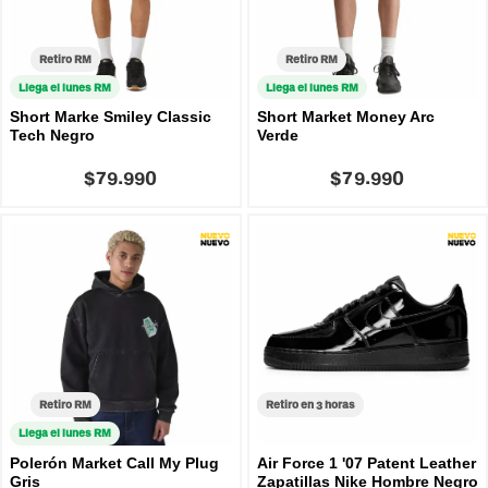
Retiro RM
Retiro RM
Llega el lunes RM
Llega el lunes RM
Short Marke Smiley Classic
Short Market Money Arc
Tech Negro
Verde
$79.990
$79.990
Retiro RM
Retiro en 3 horas
Llega el lunes RM
Polerón Market Call My Plug
Air Force 1 '07 Patent Leather
Gris
Zapatillas Nike Hombre Negro