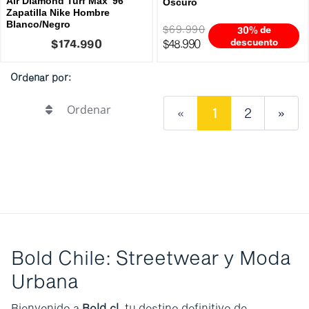
Air Diamond Turf Max '96
Oscuro
Zapatilla Nike Hombre
Blanco/Negro
$69.990
30% de
$174.990
$48.990
descuento
Ordenar por:
Ordenar
«
1
2
»
Bold Chile: Streetwear y Moda
Urbana
Bienvenido a
Bold.cl
, tu destino definitivo de