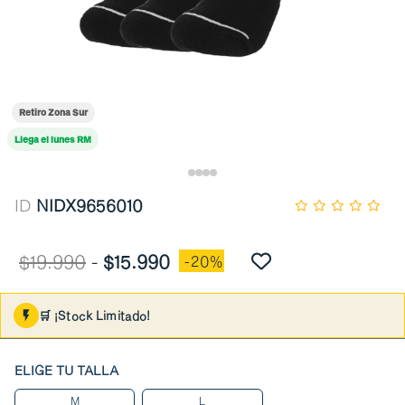
Retiro Zona Sur
Llega el lunes RM
ID
NIDX9656010
$19.990
-
$15.990
-20%
🛒 ¡Stock Limitado!
ELIGE TU TALLA
M
L