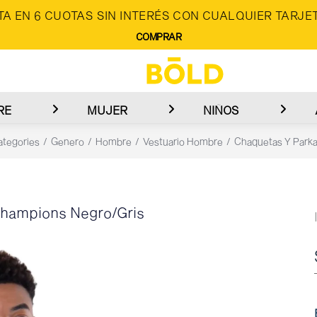
A EN 6 CUOTAS SIN INTERÉS CON CUALQUIER TARJET
COMPRAR
RE
MUJER
NIÑOS
ategories
Genero
Hombre
Vestuario Hombre
Chaquetas Y Park
Champions Negro/Gris