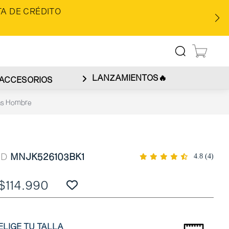
A DE CRÉDITO
LANZAMIENTOS🔥
ACCESORIOS
as Hombre
ID
MNJK526103BK1
4.8
(4)
$114.990
ELIGE TU TALLA