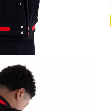
Retiro 
Llega h