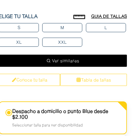
ELIGE TU TALLA
GUIA DE TALLAS
S
M
L
XL
XXL
Ver similares
Conoce tu talla
Tabla de tallas
Despacho a domicilio o punto Blue desde
$2.100
Seleccionar talla para ver disponibilidad