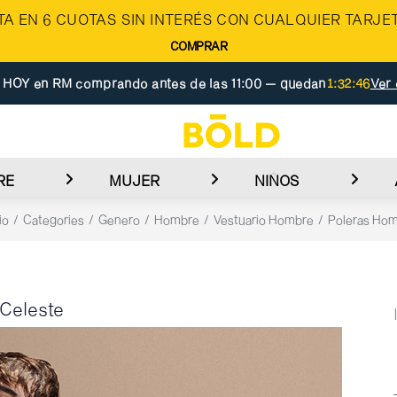
A EN 6 CUOTAS SIN INTERÉS CON CUALQUIER TARJET
COMPRAR
 HOY en RM comprando antes de las 11:00 — quedan
1:32:45
Ver 
RE
MUJER
NIÑOS
io
Categories
Genero
Hombre
Vestuario Hombre
Poleras Ho
/Celeste