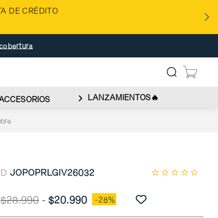
A DE CRÉDITO
cobertura
LANZAMIENTOS🔥
ACCESORIOS
mbre
ID
JOPOPRLGIV26032
$28.990
-
$20.990
-28%