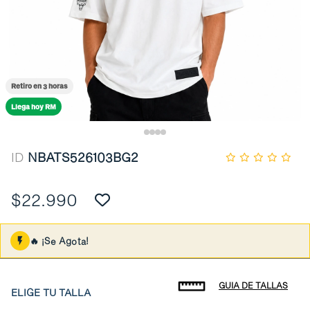
Retiro en 3 horas
Llega hoy RM
ID
NBATS526103BG2
$22.990
🔥 ¡Se Agota!
GUIA DE TALLAS
ELIGE TU TALLA