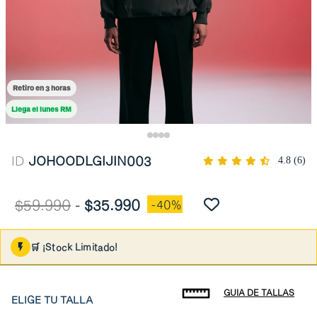
Retiro en 3 horas
Llega el lunes RM
ID
JOHOODLGIJIN003
4.8
(6)
$59.990
-
$35.990
-40%
🛒 ¡Stock Limitado!
GUIA DE TALLAS
ELIGE TU TALLA