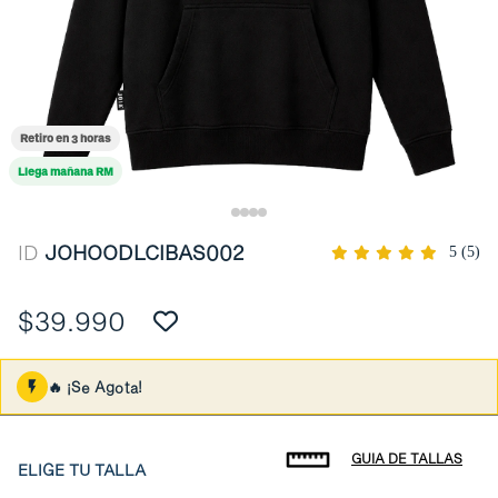
Retiro en 3 horas
Llega mañana RM
ID
JOHOODLCIBAS002
5
(5)
$39.990
🔥 ¡Se Agota!
GUIA DE TALLAS
ELIGE TU TALLA