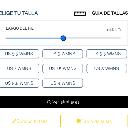
ELIGE TU TALLA
GUIA DE TALLAS
LARGO DEL PIE
26.0 cm
US 5.5 WMNS
US 6 WMNS
US 6.5 WMNS
US 7 WMNS
US 7.5 WMNS
US 8 WMNS
US 8.5 WMNS
US 9 WMNS
Ver similares
Conoce tu talla
Tabla de tallas