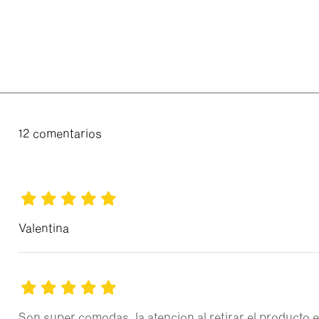
12 comentarios
Valentina
Son super comodas, la atencion al retirar el producto e