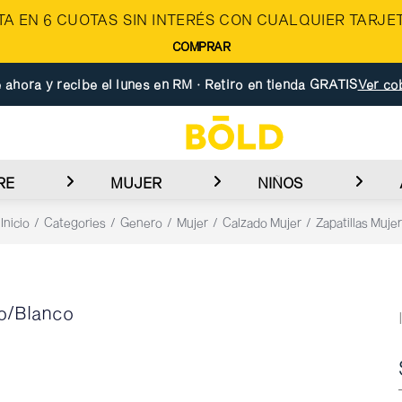
A EN 6 CUOTAS SIN INTERÉS CON CUALQUIER TARJET
COMPRAR
 ahora y recibe el lunes en RM · Retiro en tienda GRATIS
Ver co
RE
MUJER
NIÑOS
Inicio
Categories
Genero
Mujer
Calzado Mujer
Zapatillas Mujer
o/Blanco