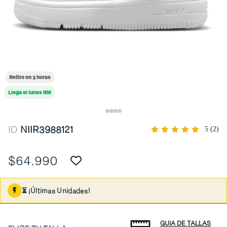
Retiro en 3 horas
Llega el lunes RM
ID
NIIR3988121
5
(2)
$64.990
⏳ ¡Últimas Unidades!
GUIA DE TALLAS