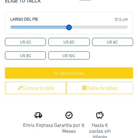
ELIGE TU TALLA
LARGO DEL PIE
12.5 cm
US 5C
US 6C
US 8C
US 9C
US 10C
Ver similares
Conoce tu talla
Tabla de tallas
Envío Express
Garantía por 6
Hasta 6
Meses
cuotas sin
interés