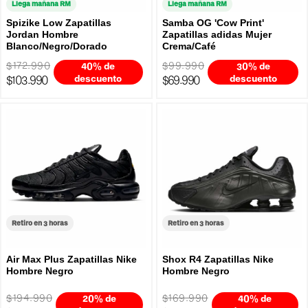
Llega mañana RM
Llega mañana RM
Spizike Low Zapatillas
Samba OG 'Cow Print'
Jordan Hombre
Zapatillas adidas Mujer
Blanco/Negro/Dorado
Crema/Café
$172.990
$99.990
40% de
30% de
$103.990
descuento
$69.990
descuento
Retiro en 3 horas
Retiro en 3 horas
Air Max Plus Zapatillas Nike
Shox R4 Zapatillas Nike
Hombre Negro
Hombre Negro
$194.990
$169.990
20% de
40% de