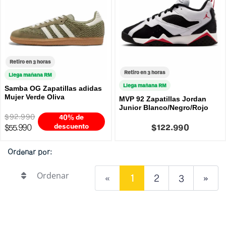
Retiro en 3 horas
Retiro en 3 horas
Llega mañana RM
Llega mañana RM
Samba OG Zapatillas adidas
Mujer Verde Oliva
MVP 92 Zapatillas Jordan
Junior Blanco/Negro/Rojo
$92.990
40% de
$55.990
descuento
$122.990
Ordenar por:
Ordenar
«
1
2
3
»