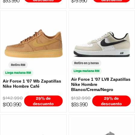
$93.990
$79.990
Retiro en 3 horas
Retiro RM
Llega mañana RM
Llega mañana RM
Air Force 1 '07 LV8 Zapatillas
Air Force 1 '07 Wb Zapatillas
Nike Hombre
Nike Hombre Café
Blanco/Crema/Negro
$142.990
$132.990
29% de
29% de
$100.990
descuento
$93.990
descuento