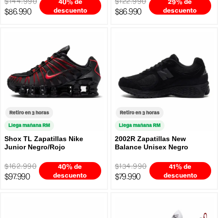
$144.990
$122.990
40% de
29% de
$86.990
descuento
$86.990
descuento
Retiro en 3 horas
Retiro en 3 horas
Llega mañana RM
Llega mañana RM
Shox TL Zapatillas Nike
2002R Zapatillas New
Junior Negro/Rojo
Balance Unisex Negro
$162.990
$134.990
40% de
41% de
$97.990
descuento
$79.990
descuento